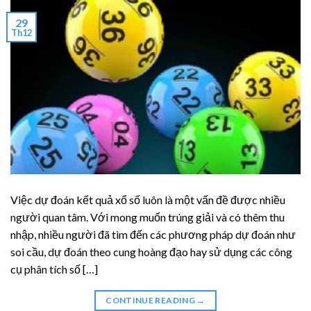
29
Th12
Việc dự đoán kết quả xổ số luôn là một vấn đề được nhiều
người quan tâm. Với mong muốn trúng giải và có thêm thu
nhập, nhiều người đã tìm đến các phương pháp dự đoán như
soi cầu, dự đoán theo cung hoàng đạo hay sử dụng các công
cụ phân tích số […]
CONTINUE READING
→