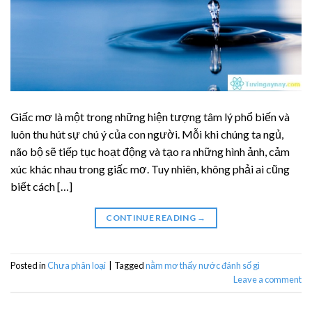
Giấc mơ là một trong những hiện tượng tâm lý phổ biến và
luôn thu hút sự chú ý của con người. Mỗi khi chúng ta ngủ,
não bộ sẽ tiếp tục hoạt động và tạo ra những hình ảnh, cảm
xúc khác nhau trong giấc mơ. Tuy nhiên, không phải ai cũng
biết cách […]
CONTINUE READING
→
Posted in
Chưa phân loại
|
Tagged
nằm mơ thấy nước đánh số gì
Leave a comment