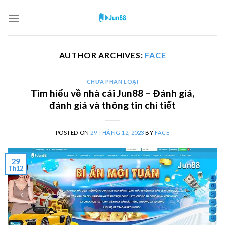
Skip
to
content
AUTHOR ARCHIVES:
FACE
CHƯA PHÂN LOẠI
Tìm hiểu về nhà cái Jun88 – Đánh giá,
đánh giá và thông tin chi tiết
POSTED ON
29 THÁNG 12, 2023
BY
FACE
29
Th12