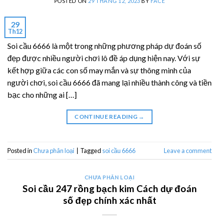
POSTED ON
29 THÁNG 12, 2023
BY
FACE
29
Th12
Soi cầu 6666 là một trong những phương pháp dự đoán số
đẹp được nhiều người chơi lô đề áp dụng hiện nay. Với sự
kết hợp giữa các con số may mắn và sự thông minh của
người chơi, soi cầu 6666 đã mang lại nhiều thành công và tiền
bạc cho những ai […]
CONTINUE READING
→
Posted in
Chưa phân loại
|
Tagged
soi cầu 6666
Leave a comment
CHƯA PHÂN LOẠI
Soi cầu 247 rồng bạch kim Cách dự đoán
số đẹp chính xác nhất