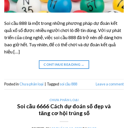
Soi cầu 888 là một trong những phương pháp dự đoán kết
quả xổ số được nhiều người chơi lô đề tin dùng. Với sự phát
triển của công nghệ, việc soi cầu 888 đã trở nên dễ dàng hơn
bao giờ hết. Tuy nhiên, để có thể chơi và dự đoán kết quả
hiệu […]
CONTINUE READING
→
Posted in
Chưa phân loại
|
Tagged
soi cầu 888
Leave a comment
CHƯA PHÂN LOẠI
Soi cầu 6666 Cách dự đoán số đẹp và
tăng cơ hội trúng số