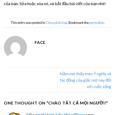
của bạn. Sửa hoặc xóa nó, và bắt đầu bài viết của bạn nhé!
This entry was posted in
Chưa phân loại
. Bookmark the
permalink
.
FACE
Nằm mơ thấy mèo Ý nghĩa và
tác động của giấc mơ này đối
với cuộc sống
ONE THOUGHT ON “
CHÀO TẤT CẢ MỌI NGƯỜI!
”
Một người bình luận WordPress
says: