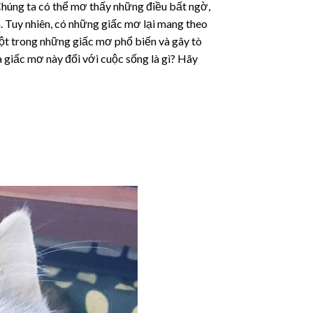
Chúng ta có thể mơ thấy những điều bất ngờ,
. Tuy nhiên, có những giấc mơ lại mang theo
Một trong những giấc mơ phổ biến và gây tò
 giấc mơ này đối với cuộc sống là gì? Hãy