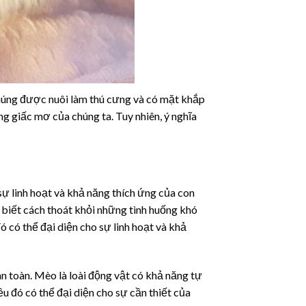
Chúng được nuôi làm thú cưng và có mặt khắp
ng giấc mơ của chúng ta. Tuy nhiên, ý nghĩa
sự linh hoạt và khả năng thích ứng của con
 biết cách thoát khỏi những tình huống khó
 có thể đại diện cho sự linh hoạt và khả
n toàn. Mèo là loài động vật có khả năng tự
u đó có thể đại diện cho sự cần thiết của