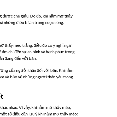
ang được che giấu. Do đó, khi nằm mơ thấy
há những điều bí ẩn trong cuộc sống.
ơ thấy mèo trắng, điều đó có ý nghĩa gì?
 ám chỉ đến sự an bình và hạnh phúc trong
ắn đang đến với bạn.
ương của người thân đối với bạn. Khi nằm
tâm và bảo vệ những người thân yêu trong
t
 khác nhau. Vì vậy, khi nằm mơ thấy mèo,
 một số điều cần lưu ý khi nằm mơ thấy mèo: