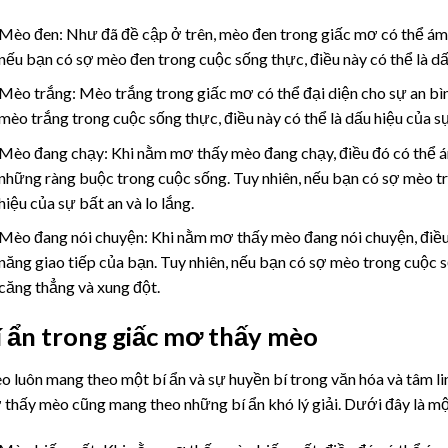
Mèo đen: Như đã đề cập ở trên, mèo đen trong giấc mơ có thể ám 
nếu bạn có sợ mèo đen trong cuộc sống thực, điều này có thể là dấ
Mèo trắng: Mèo trắng trong giấc mơ có thể đại diện cho sự an bìn
mèo trắng trong cuộc sống thực, điều này có thể là dấu hiệu của sự
Mèo đang chạy: Khi nằm mơ thấy mèo đang chạy, điều đó có thể ám
những ràng buộc trong cuộc sống. Tuy nhiên, nếu bạn có sợ mèo tr
hiệu của sự bất an và lo lắng.
Mèo đang nói chuyện: Khi nằm mơ thấy mèo đang nói chuyện, điều
năng giao tiếp của bạn. Tuy nhiên, nếu bạn có sợ mèo trong cuộc s
căng thẳng và xung đột.
í ẩn trong giấc mơ thấy mèo
 luôn mang theo một bí ẩn và sự huyền bí trong văn hóa và tâm linh
thấy mèo cũng mang theo những bí ẩn khó lý giải. Dưới đây là mộ