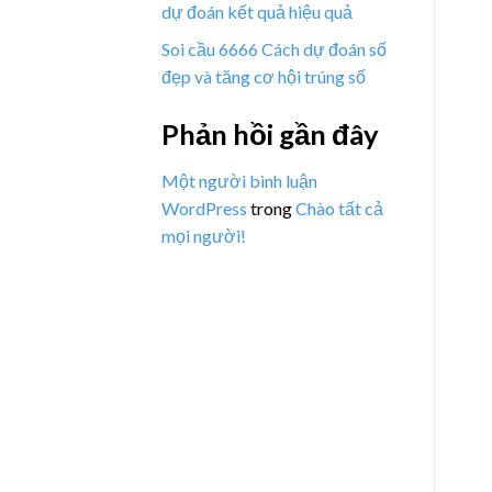
dự đoán kết quả hiệu quả
Soi cầu 6666 Cách dự đoán số
đẹp và tăng cơ hội trúng số
Phản hồi gần đây
Một người bình luận
WordPress
trong
Chào tất cả
mọi người!