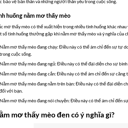
c bảo vệ bản thân và những người thân yêu trong cuộc sống.
nh huống nằm mơ thấy mèo
c mơ thấy mèo có thể xuất hiện trong nhiều tình huống khác nhau 
 số tình huống thường gặp khi nằm mơ thấy mèo và ý nghĩa của c
Nằm mơ thấy mèo đang chạy: Điều này có thể ám chỉ đến sự tự do
trong cuộc sống.
Nằm mơ thấy mèo đang ngủ: Điều này có thể đại diện cho sự bình 
Nằm mơ thấy mèo đang cắn: Điều này có thể ám chỉ đến sự căng t
Nằm mơ thấy mèo đang nằm trên bạn: Điều này có thể đại diện ch
đối với bạn.
Nằm mơ thấy mèo đang nói chuyện: Điều này có thể ám chỉ đến sự 
ằm mơ thấy mèo đen có ý nghĩa gì?