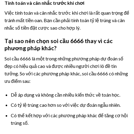
Tính toán và cân nhắc trước khi chơi
Việc tính toán và cân nhắc trước khi chơi là rất quan trọng để
tránh mất tiền oan. Bạn cần phải tính toán tỷ lệ trúng và cân
nhắc số tiền đặt cược sao cho hợp lý.
Tại sao nên chọn soi cầu 6666 thay vì các
phương pháp khác?
Soi cầu 6666 là một trong những phương pháp dự đoán số
đẹp có hiệu quả cao và được nhiều người chơi lô đề tin
tưởng. So với các phương pháp khác, soi cầu 6666 có những
ưu điểm sau:
Dễ áp dụng và không cần nhiều kiến thức về toán học.
Có tỷ lệ trúng cao hơn so với việc dự đoán ngẫu nhiên.
Có thể kết hợp với các phương pháp khác để tăng cơ hội
trúng số.