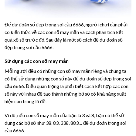
Để dự đoán số đẹp trong soi cầu 6666, người chơi cần phải
có kiến thức về các con số may mắn và cách phân tích kết
quả xổ số trước đó. Sau đây là một số cách để dự đoán số
đẹp trong soi cầu 6666:
Sử dụng các con số may mắn
Mỗi người đều có những con số may mắn riêng và chúng ta
có thể sử dụng những con số này để dự đoán số đẹp trong soi
cầu 6666. Điều quan trọng là phải biết cách kết hợp các con
số này với nhau để tạo thành những bộ số có khả năng xuất
hiện cao trong lô đề.
Ví dụ, nếu con số may mắn của bạn là 3 và 8, bạn có thể sử
dụng các bộ số như 38, 83, 338, 883… để dự đoán trong soi
cầu 6666.