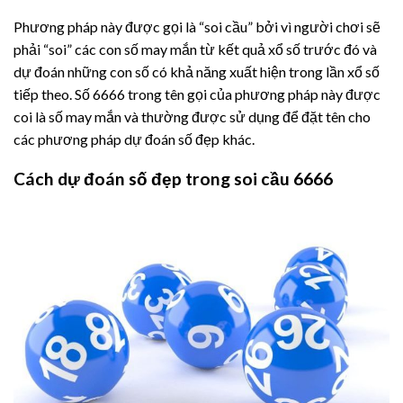
Phương pháp này được gọi là “soi cầu” bởi vì người chơi sẽ
phải “soi” các con số may mắn từ kết quả xổ số trước đó và
dự đoán những con số có khả năng xuất hiện trong lần xổ số
tiếp theo. Số 6666 trong tên gọi của phương pháp này được
coi là số may mắn và thường được sử dụng để đặt tên cho
các phương pháp dự đoán số đẹp khác.
Cách dự đoán số đẹp trong soi cầu 6666