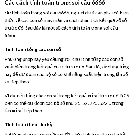
Các cách tính toán trong soi cầu 6666
Để tính toán trong soi cầu 6666, người chơi cần phải có kiến
thức về các con số may mắn và cách phân tích kết quả xổ số
trước đó. Sau đây là một số cách tính toán trong soi cầu
6666:
Tính toán tổng các con số
Phương pháp này yêu cầu người chơi tính tổng các con số
xuất hiện trong kết quả xổ số trước đó. Sau đó, sử dụng tổng
này để dự đoán các bộ số có khả năng xuất hiện trong lần xổ
số tiếp theo.
Ví dụ, nếu tổng các con số trong kết quả xổ số trước đó là 25,
bạn có thể dự đoán các bộ số như 25, 52, 225, 522… trong
lần xổ số tiếp theo.
Tính toán theo chu kỳ
Phương pháp này yêu cầu người chơi tính toán theo chu kỳ