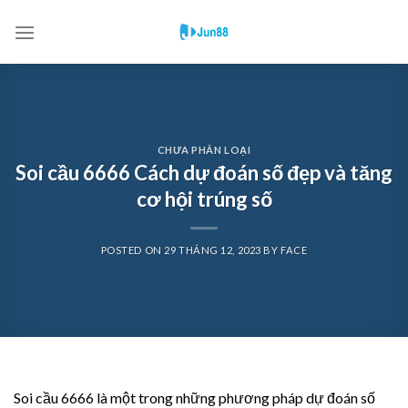
Skip
to
content
CHƯA PHÂN LOẠI
Soi cầu 6666 Cách dự đoán số đẹp và tăng
cơ hội trúng số
POSTED ON
29 THÁNG 12, 2023
BY
FACE
Soi cầu 6666 là một trong những phương pháp dự đoán số