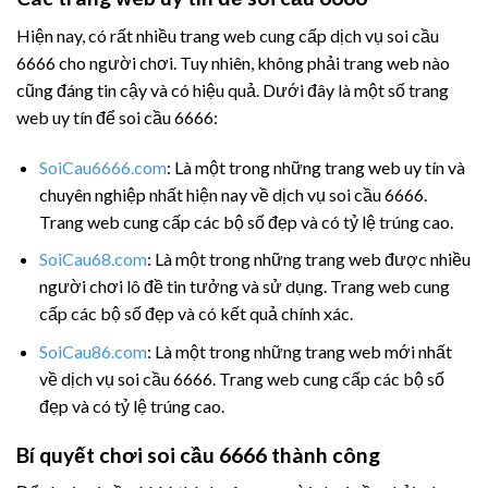
Hiện nay, có rất nhiều trang web cung cấp dịch vụ soi cầu
6666 cho người chơi. Tuy nhiên, không phải trang web nào
cũng đáng tin cậy và có hiệu quả. Dưới đây là một số trang
web uy tín để soi cầu 6666:
SoiCau6666.com
: Là một trong những trang web uy tín và
chuyên nghiệp nhất hiện nay về dịch vụ soi cầu 6666.
Trang web cung cấp các bộ số đẹp và có tỷ lệ trúng cao.
SoiCau68.com
: Là một trong những trang web được nhiều
người chơi lô đề tin tưởng và sử dụng. Trang web cung
cấp các bộ số đẹp và có kết quả chính xác.
SoiCau86.com
: Là một trong những trang web mới nhất
về dịch vụ soi cầu 6666. Trang web cung cấp các bộ số
đẹp và có tỷ lệ trúng cao.
Bí quyết chơi soi cầu 6666 thành công