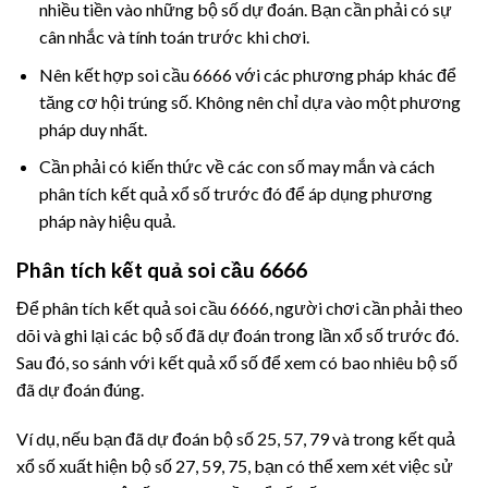
nhiều tiền vào những bộ số dự đoán. Bạn cần phải có sự
cân nhắc và tính toán trước khi chơi.
Nên kết hợp soi cầu 6666 với các phương pháp khác để
tăng cơ hội trúng số. Không nên chỉ dựa vào một phương
pháp duy nhất.
Cần phải có kiến thức về các con số may mắn và cách
phân tích kết quả xổ số trước đó để áp dụng phương
pháp này hiệu quả.
Phân tích kết quả soi cầu 6666
Để phân tích kết quả soi cầu 6666, người chơi cần phải theo
dõi và ghi lại các bộ số đã dự đoán trong lần xổ số trước đó.
Sau đó, so sánh với kết quả xổ số để xem có bao nhiêu bộ số
đã dự đoán đúng.
Ví dụ, nếu bạn đã dự đoán bộ số 25, 57, 79 và trong kết quả
xổ số xuất hiện bộ số 27, 59, 75, bạn có thể xem xét việc sử