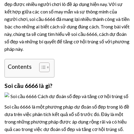
đẹp được nhiều người chơi lô đề áp dụng hiện nay. Với sự
kết hợp giữa các con số may mắn và sự thông minh của
người chơi, soi cầu 6666 đã mang lại nhiều thành công và tiền
bạc cho những ai biết cách sử dụng đúng cách. Trong bài viết
này, chúng ta sẽ cùng tìm hiểu về soi cầu 6666, cách dự đoán
số đẹp và những bí quyết để tăng cơ hội trúng số với phương
pháp này.
Contents
Soi cầu 6666 là gì?
Soi cầu 6666 là một phương pháp dự đoán số đẹp trong lô đề
dựa trên việc phân tích kết quả xổ số trước đó. Đây là một
trong những phương pháp được áp dụng rộng rãi và có hiệu
quả cao trong việc dự đoán số đẹp và tăng cơ hội trúng số.