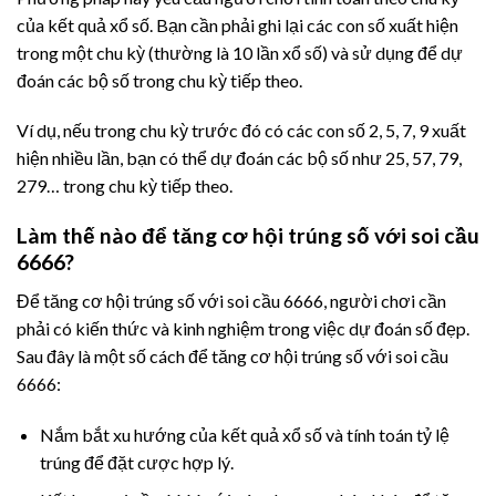
của kết quả xổ số. Bạn cần phải ghi lại các con số xuất hiện
trong một chu kỳ (thường là 10 lần xổ số) và sử dụng để dự
đoán các bộ số trong chu kỳ tiếp theo.
Ví dụ, nếu trong chu kỳ trước đó có các con số 2, 5, 7, 9 xuất
hiện nhiều lần, bạn có thể dự đoán các bộ số như 25, 57, 79,
279… trong chu kỳ tiếp theo.
Làm thế nào để tăng cơ hội trúng số với soi cầu
6666?
Để tăng cơ hội trúng số với soi cầu 6666, người chơi cần
phải có kiến thức và kinh nghiệm trong việc dự đoán số đẹp.
Sau đây là một số cách để tăng cơ hội trúng số với soi cầu
6666:
Nắm bắt xu hướng của kết quả xổ số và tính toán tỷ lệ
trúng để đặt cược hợp lý.