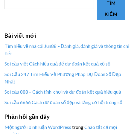
TÌM
KIẾM
Bài viết mới
Tìm hiểu về nhà cái Jun88 – Đánh giá, đánh giá và thông tin chi
tiết
Soi cầu việt Cách hiệu quả để dự đoán kết quả xổ số
Soi Cầu 247 Tìm Hiểu Về Phương Pháp Dự Đoán Số Đẹp
Nhất
Soi cầu 888 – Cách tính, chơi và dự đoán kết quả hiệu quả
Soi cầu 6666 Cách dự đoán số đẹp và tăng cơ hội trúng số
Phản hồi gần đây
Một người bình luận WordPress
trong
Chào tất cả mọi