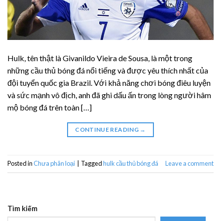
Hulk, tên thật là Givanildo Vieira de Sousa, là một trong
những cầu thủ bóng đá nổi tiếng và được yêu thích nhất của
đội tuyển quốc gia Brazil. Với khả năng chơi bóng điêu luyện
và sức mạnh vô địch, anh đã ghi dấu ấn trong lòng người hâm
mộ bóng đá trên toàn […]
CONTINUE READING
→
Posted in
Chưa phân loại
|
Tagged
hulk cầu thủ bóng đá
Leave a comment
Tìm kiếm