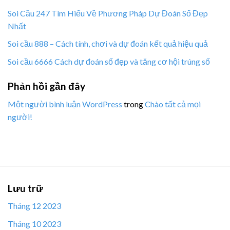
Soi Cầu 247 Tìm Hiểu Về Phương Pháp Dự Đoán Số Đẹp
Nhất
Soi cầu 888 – Cách tính, chơi và dự đoán kết quả hiệu quả
Soi cầu 6666 Cách dự đoán số đẹp và tăng cơ hội trúng số
Phản hồi gần đây
Một người bình luận WordPress
trong
Chào tất cả mọi
người!
Lưu trữ
Tháng 12 2023
Tháng 10 2023