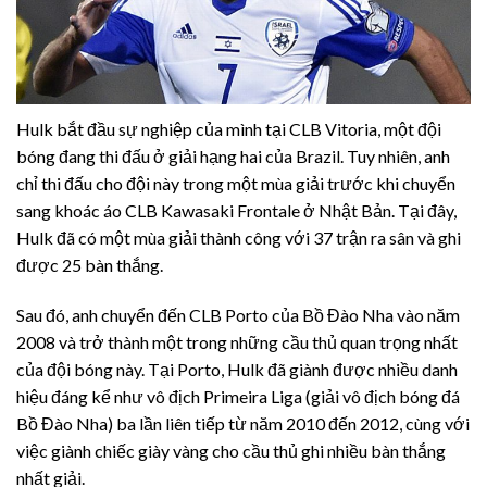
Hulk bắt đầu sự nghiệp của mình tại CLB Vitoria, một đội
bóng đang thi đấu ở giải hạng hai của Brazil. Tuy nhiên, anh
chỉ thi đấu cho đội này trong một mùa giải trước khi chuyển
sang khoác áo CLB Kawasaki Frontale ở Nhật Bản. Tại đây,
Hulk đã có một mùa giải thành công với 37 trận ra sân và ghi
được 25 bàn thắng.
Sau đó, anh chuyển đến CLB Porto của Bồ Đào Nha vào năm
2008 và trở thành một trong những cầu thủ quan trọng nhất
của đội bóng này. Tại Porto, Hulk đã giành được nhiều danh
hiệu đáng kể như vô địch Primeira Liga (giải vô địch bóng đá
Bồ Đào Nha) ba lần liên tiếp từ năm 2010 đến 2012, cùng với
việc giành chiếc giày vàng cho cầu thủ ghi nhiều bàn thắng
nhất giải.