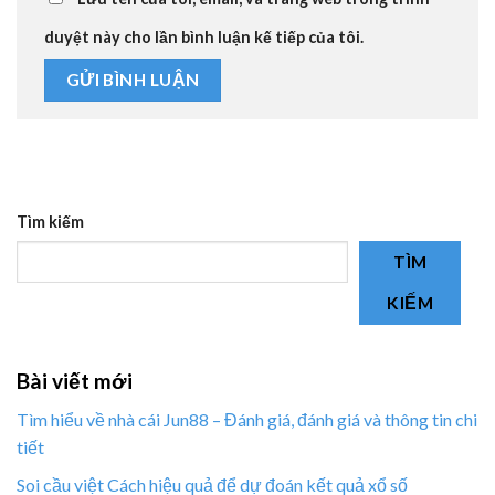
duyệt này cho lần bình luận kế tiếp của tôi.
Tìm kiếm
TÌM
KIẾM
Bài viết mới
Tìm hiểu về nhà cái Jun88 – Đánh giá, đánh giá và thông tin chi
tiết
Soi cầu việt Cách hiệu quả để dự đoán kết quả xổ số