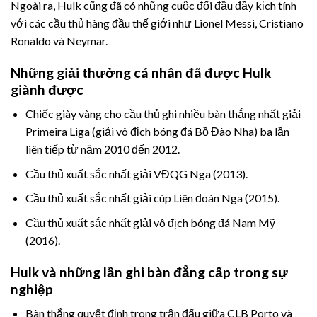
Ngoài ra, Hulk cũng đã có những cuộc đối đầu đầy kịch tính
với các cầu thủ hàng đầu thế giới như Lionel Messi, Cristiano
Ronaldo và Neymar.
Những giải thưởng cá nhân đã được Hulk
giành được
Chiếc giày vàng cho cầu thủ ghi nhiều bàn thắng nhất giải
Primeira Liga (giải vô địch bóng đá Bồ Đào Nha) ba lần
liên tiếp từ năm 2010 đến 2012.
Cầu thủ xuất sắc nhất giải VĐQG Nga (2013).
Cầu thủ xuất sắc nhất giải cúp Liên đoàn Nga (2015).
Cầu thủ xuất sắc nhất giải vô địch bóng đá Nam Mỹ
(2016).
Hulk và những lần ghi bàn đẳng cấp trong sự
nghiệp
Bàn thắng quyết định trong trận đấu giữa CLB Porto và