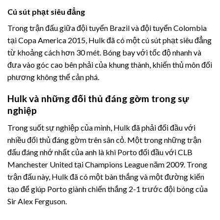
Cú sút phạt siêu đẳng
Trong trận đấu giữa đội tuyển Brazil và đội tuyển Colombia
tại Copa America 2015, Hulk đã có một cú sút phạt siêu đẳng
từ khoảng cách hơn 30 mét. Bóng bay với tốc độ nhanh và
đưa vào góc cao bên phải của khung thành, khiến thủ môn đối
phương không thể cản phá.
Hulk và những đối thủ đáng gờm trong sự
nghiệp
Trong suốt sự nghiệp của mình, Hulk đã phải đối đầu với
nhiều đối thủ đáng gờm trên sân cỏ. Một trong những trận
đấu đáng nhớ nhất của anh là khi Porto đối đầu với CLB
Manchester United tại Champions League năm 2009. Trong
trận đấu này, Hulk đã có một bàn thắng và một đường kiến
tạo để giúp Porto giành chiến thắng 2-1 trước đội bóng của
Sir Alex Ferguson.