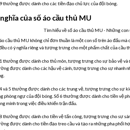
9 thường được dành cho các tiền đạo chủ lực của đội bóng.
 nghĩa của số áo cầu thủ MU
áo cầu thủ MU không chỉ đơn thuần là một con số trên áo đấu mà cò
đều có ý nghĩa riêng và tượng trưng cho một phẩm chất của cầu th
1 thường được dành cho thủ môn, tượng trưng cho sự bảo vệ và đ
ờng được dành cho các hậu vệ cánh, tượng trưng cho sự nhanh nhẹ
g.
4 và 5 thường được dành cho các trung vệ, tượng trưng cho sự ki
g phòng ngự của đội bóng. Số 6 thường được dành cho tiền vệ ph
ng minh trong việc điều khiển trận đấu.
8 thường được dành cho tiền vệ tấn công, tượng trưng cho sự sán
ờng được dành cho tiền đạo treo cầu và tạo ra những pha phối hợ