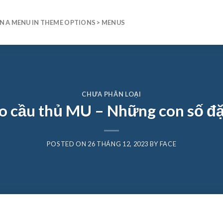
N A MENU IN THEME OPTIONS > MENUS
CHƯA PHÂN LOẠI
áo cầu thủ MU – Những con số đặc
POSTED ON
26 THÁNG 12, 2023
BY
FACE