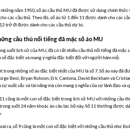
những năm 1950, số áo cầu thủ MU đã được sử dụng chính thức và
cho các cầu thủ. Theo đó, số áo từ 1 đến 11 được dành cho các cầu 
12 trở đi được dành cho các cầu thủ dự bị.
ững cầu thủ nổi tiếng đã mặc số áo MU
ng suốt lịch sử của MU, đã có rất nhiều cầu thủ nổi tiếng đã mặc 
 số đặc biệt và mang ý nghĩa đặc biệt đối với người hâm mộ.
 trong những số áo đặc biệt nhất của MU là số 7. Số áo này đã đ
rge Best, Bryan Robson, Eric Cantona, David Beckham và Cristian
 sự xuất sắc và tài năng mà còn mang ý nghĩa của sự lãnh đạo và q
11 cũng là một con số đặc biệt trong lịch sử MU với những cầu t
trong suốt 24 năm khoác áo câu lạc bộ này. Số 11 thường được dàn
.
ài ra, số 9 cũng là một con số đặc biệt với những cầu thủ như B