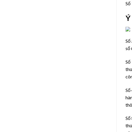
Số 
Ý
Số 
số 
Số 
thư
côn
Số 
hàn
thô
Số 
thư