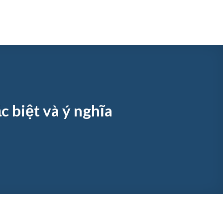
 biệt và ý nghĩa