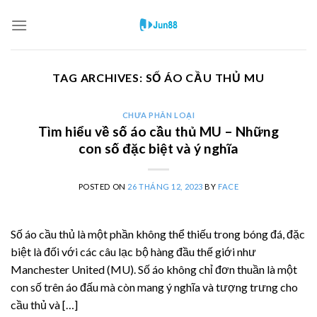
Skip
to
content
TAG ARCHIVES:
SỐ ÁO CẦU THỦ MU
CHƯA PHÂN LOẠI
Tìm hiểu về số áo cầu thủ MU – Những
con số đặc biệt và ý nghĩa
POSTED ON
26 THÁNG 12, 2023
BY
FACE
Số áo cầu thủ là một phần không thể thiếu trong bóng đá, đặc
biệt là đối với các câu lạc bộ hàng đầu thế giới như
Manchester United (MU). Số áo không chỉ đơn thuần là một
con số trên áo đấu mà còn mang ý nghĩa và tượng trưng cho
cầu thủ và […]