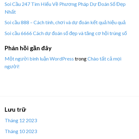
Soi Cầu 247 Tìm Hiểu Về Phương Pháp Dự Đoán Số Đẹp
Nhất
Soi cầu 888 – Cách tính, chơi và dự đoán kết quả hiệu quả
Soi cầu 6666 Cách dự đoán số đẹp và tăng cơ hội trúng số
Phản hồi gần đây
Một người bình luận WordPress
trong
Chào tất cả mọi
người!
Lưu trữ
Tháng 12 2023
Tháng 10 2023