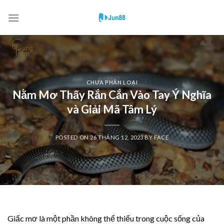
Skip
to
content
CHƯA PHÂN LOẠI
Nằm Mơ Thấy Rắn Cắn Vào Tay Ý Nghĩa
và Giải Mã Tâm Lý
POSTED ON
26 THÁNG 12, 2023
BY
FACE
Giấc mơ là một phần không thể thiếu trong cuộc sống của