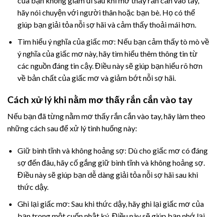
của bạn không giảm đi sau khi mơ thấy rắn cắn vào tay,
hãy nói chuyện với người thân hoặc bạn bè. Họ có thể
giúp bạn giải tỏa nỗi sợ hãi và cảm thấy thoải mái hơn.
Tìm hiểu ý nghĩa của giấc mơ: Nếu bạn cảm thấy tò mò về
ý nghĩa của giấc mơ này, hãy tìm hiểu thêm thông tin từ
các nguồn đáng tin cậy. Điều này sẽ giúp bạn hiểu rõ hơn
về bản chất của giấc mơ và giảm bớt nỗi sợ hãi.
Cách xử lý khi nằm mơ thấy rắn cắn vào tay
Nếu bạn đã từng nằm mơ thấy rắn cắn vào tay, hãy làm theo
những cách sau để xử lý tình huống này:
Giữ bình tĩnh và không hoảng sợ: Dù cho giấc mơ có đáng
sợ đến đâu, hãy cố gắng giữ bình tĩnh và không hoảng sợ.
Điều này sẽ giúp bạn dễ dàng giải tỏa nỗi sợ hãi sau khi
thức dậy.
Ghi lại giấc mơ: Sau khi thức dậy, hãy ghi lại giấc mơ của
bạn trong một cuốn nhật ký. Điều này sẽ giúp bạn nhớ lại