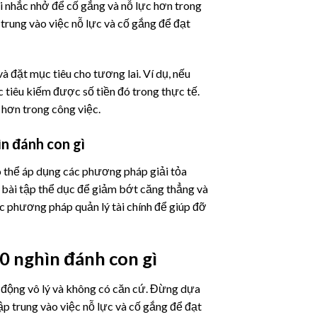
ời nhắc nhở để cố gắng và nỗ lực hơn trong
rung vào việc nỗ lực và cố gắng để đạt
à đặt mục tiêu cho tương lai. Ví dụ, nếu
 tiêu kiếm được số tiền đó trong thực tế.
 hơn trong công việc.
ìn đánh con gì
có thể áp dụng các phương pháp giải tỏa
ác bài tập thể dục để giảm bớt căng thẳng và
ác phương pháp quản lý tài chính để giúp đỡ
0 nghìn đánh con gì
h động vô lý và không có căn cứ. Đừng dựa
ập trung vào việc nỗ lực và cố gắng để đạt