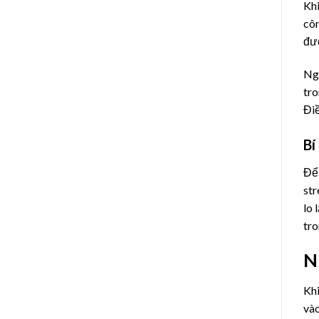
Khi
côn
đượ
Ngo
tro
Điề
Bí
Để 
str
lo 
tro
N
Khi
vào