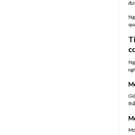
đượ
Ngo
qua
T
c
Ngo
ngh
Mơ
Giấ
thấ
Mơ
Mơ 