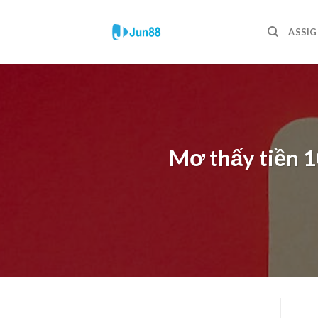
Skip
to
ASSIG
content
Mơ thấy tiền 10