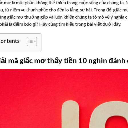
c mơ là một phần không thể thiếu trong cuộc sống của chúng ta.
u, từ niềm vui, hạnh phúc cho đến lo lắng, sợ hãi. Trong đó, giấc m
ng giấc mơ thường gặp và luôn khiến chúng ta tò mò về ý nghĩa của
phải là điềm báo gì? Hãy cùng tìm hiểu trong bài viết dưới đây.
ontents
iải mã giấc mơ thấy tiền 10 nghìn đánh 