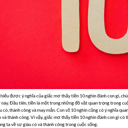
hiểu được ý nghĩa của giấc mơ thấy tiền 10 nghìn đánh con gì, chú
này. Đầu tiên, tiền là một trong những đồ vật quan trọng trong cu
u có, thành công và may mắn. Con số 10 nghìn cũng có ý nghĩa qua
 và thành công. Vì vậy, giấc mơ thấy tiền 10 nghìn đánh con gì c
ng ta về sự giàu có và thành công trong cuộc sống.