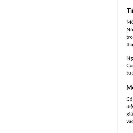
Tì
Một
Nó 
tro
thà
Ngo
Con
tưở
Mơ
Có 
diệ
giấ
vào